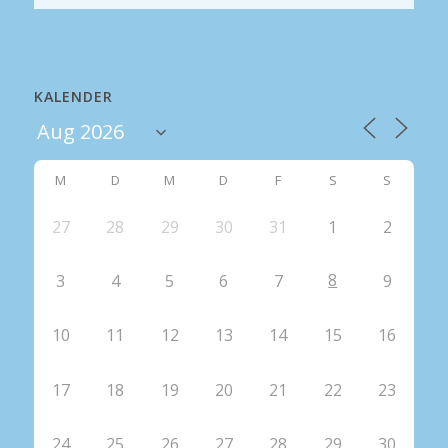
KALENDER
M
D
M
D
F
S
S
27
28
29
30
31
1
2
8
3
4
5
6
7
9
10
11
12
13
14
15
16
17
18
19
20
21
22
23
24
25
26
27
28
29
30