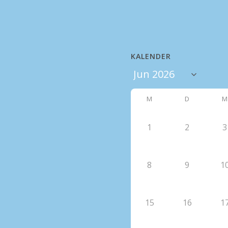
KALENDER
M
D
M
1
2
3
8
9
1
15
16
1