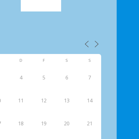
D
F
S
S
4
5
6
7
0
11
12
13
14
7
18
19
20
21